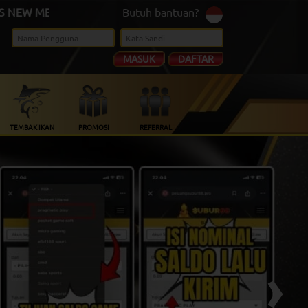
EMBER, DAN JACKPOT BESAR SETIAP HARI! 🔥 DAFTAR SEK
Butuh bantuan?
MASUK
DAFTAR
TEMBAK IKAN
PROMOSI
REFERRAL