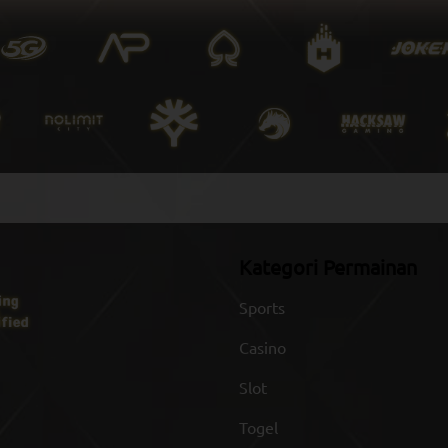
Kategori Permainan
Sports
Casino
Slot
Togel