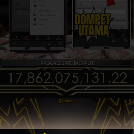
PROGRESSIVE JACKPOT
17,862,075,137.13