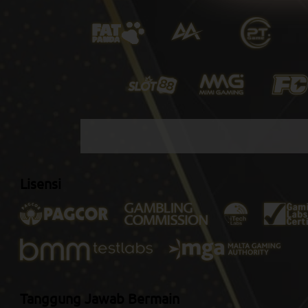
Lisensi
Tanggung Jawab Bermain