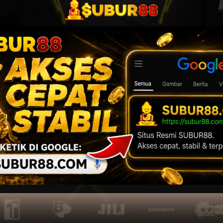
Memuat...